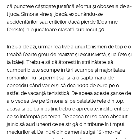
că punctele câștigate justifică efortul și oboseala de a-
l juca, Simona vine și joacă, expunându-se
accidentărilor sau criticilor dacă pierde (Doamne
ferește) la o jucătoare clasată sub locul 50.
În ziua de azi, urmărirea live a unui tenismen de top e o
treabă foarte greu de realizat și exclusivistă, și la fete și
la băieți. Trebuie să călătorești în străinătate, să
cumperi bilete scumpe în țări scumpe și majoritatea
românilor nu-și permit să-și ia o săptămână de
concediu când vor ei și să dea 1000 de euro pe o
astfel de vacanță tenisistică. De aceea aceste șanse de
a o vedea live pe Simona și pe celelalte fete din top,
acasă și pe bani puțini, trebuie apreciate, indiferent de
ce se întâmplă pe teren. De aceea mi se pare absolut
jalnic să aud uneori ce se strigă din tribune în timpul
meciurilor ei. Da, 90% din oameni strigă ”Si-mo-na”