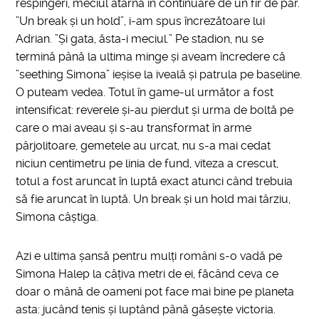
respingeri, meciul atârna în continuare de un fir de păr.
”Un break și un hold”, i-am spus încrezătoare lui
Adrian. ”Și gata, ăsta-i meciul.” Pe stadion, nu se
termină până la ultima minge și aveam încredere că
”seething Simona” ieșise la iveală și patrula pe baseline.
O puteam vedea. Totul în game-ul următor a fost
intensificat: reverele și-au pierdut și urma de boltă pe
care o mai aveau și s-au transformat în arme
pârjolitoare, gemetele au urcat, nu s-a mai cedat
niciun centimetru pe linia de fund, viteza a crescut,
totul a fost aruncat în luptă exact atunci când trebuia
să fie aruncat în luptă. Un break și un hold mai târziu,
Simona câștiga.
Azi e ultima șansă pentru mulți români s-o vadă pe
Simona Halep la câțiva metri de ei, făcând ceva ce
doar o mână de oameni pot face mai bine pe planeta
asta: jucând tenis și luptând până găsește victoria.