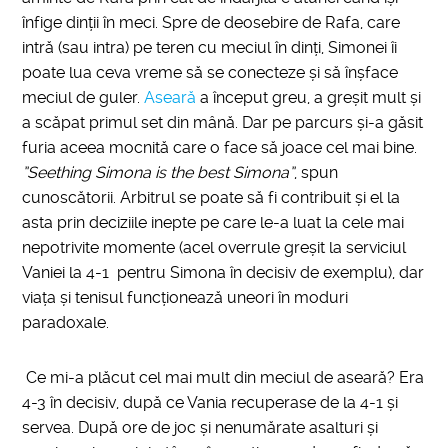
înfige dinții în meci. Spre de deosebire de Rafa, care
intră (sau intra) pe teren cu meciul în dinți, Simonei îi
poate lua ceva vreme să se conecteze și să înșface
meciul de guler.
Aseară
a început greu, a greșit mult și
a scăpat primul set din mână. Dar pe parcurs și-a găsit
furia aceea mocnită care o face să joace cel mai bine.
”Seething Simona is the best Simona”
, spun
cunoscătorii. Arbitrul se poate să fi contribuit și el la
asta prin deciziile inepte pe care le-a luat la cele mai
nepotrivite momente (acel overrule greșit la serviciul
Vaniei la 4-1 pentru Simona în decisiv de exemplu), dar
viața și tenisul funcționează uneori în moduri
paradoxale.
Ce mi-a plăcut cel mai mult din meciul de aseară? Era
4-3 în decisiv, după ce Vania recuperase de la 4-1 și
servea. După ore de joc și nenumărate asalturi și