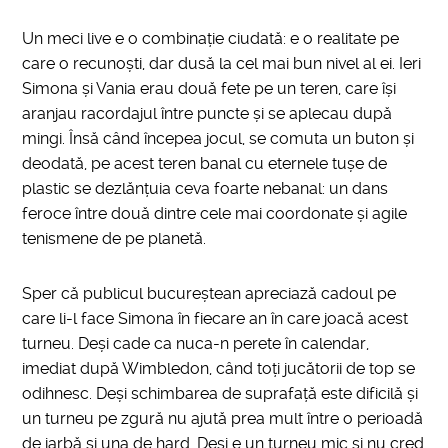
Un meci live e o combinație ciudată: e o realitate pe
care o recunoști, dar dusă la cel mai bun nivel al ei. Ieri
Simona și Vania erau două fete pe un teren, care își
aranjau racordajul între puncte și se aplecau după
mingi. Însă când începea jocul, se comuta un buton și
deodată, pe acest teren banal cu eternele tușe de
plastic se dezlănțuia ceva foarte nebanal: un dans
feroce între două dintre cele mai coordonate și agile
tenismene de pe planetă.
Sper că publicul bucureștean apreciază cadoul pe
care li-l face Simona în fiecare an în care joacă acest
turneu. Deși cade ca nuca-n perete în calendar,
imediat după Wimbledon, când toți jucătorii de top se
odihnesc. Deși schimbarea de suprafață este dificilă și
un turneu pe zgură nu ajută prea mult între o perioadă
de iarbă și una de hard. Deși e un turneu mic și nu cred