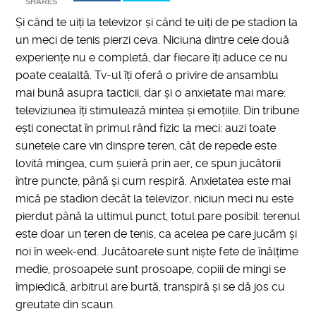
SHARES
Și când te uiți la televizor și când te uiți de pe stadion la
un meci de tenis pierzi ceva. Niciuna dintre cele două
experiențe nu e completă, dar fiecare îți aduce ce nu
poate cealaltă. Tv-ul îți oferă o privire de ansamblu
mai bună asupra tacticii, dar și o anxietate mai mare:
televiziunea îți stimulează mintea și emoțiile. Din tribune
ești conectat în primul rând fizic la meci: auzi toate
sunetele care vin dinspre teren, cât de repede este
lovită mingea, cum șuieră prin aer, ce spun jucătorii
între puncte, până și cum respiră. Anxietatea este mai
mică pe stadion decât la televizor, niciun meci nu este
pierdut până la ultimul punct, totul pare posibil: terenul
este doar un teren de tenis, ca acelea pe care jucăm și
noi în week-end. Jucătoarele sunt niște fete de înălțime
medie, prosoapele sunt prosoape, copiii de mingi se
împiedică, arbitrul are burtă, transpiră și se dă jos cu
greutate din scaun.