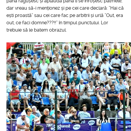
până răgușesc și aplaudă până li se înroșesc palmele,
dar vreau să-i menționez și pe cei care declară: ”Hai că
ești proastă” sau cei care fac pe arbitrii și urlă ”Out, era
out, ce faci domne???!!” în timpul punctului. Lor
trebuie să le batem obrazul.