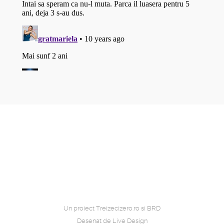
Un proiect
Treizecizero.ro
si
BRD
Desenat de
Live Design