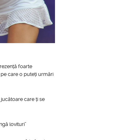
prezență foarte
a pe care o puteți urmări
 jucătoare care ți se
gă lovituri”