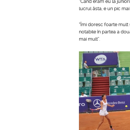
“Când eram eu la juniori
lucrul ăsta, e un pic mai
“Îmi doresc foarte mult s
notabile în partea a doua
mai mult”.