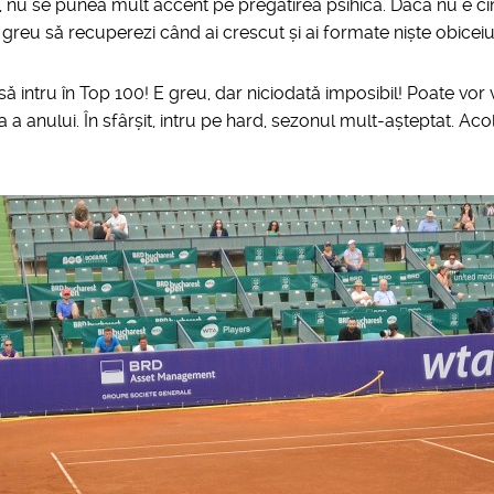
, nu se punea mult accent pe pregătirea psihică. Dacă nu e ci
 greu să recuperezi când ai crescut și ai formate niște obiceiur
ă intru în Top 100! E greu, dar niciodată imposibil! Poate vor v
 a anului. În sfârșit, intru pe hard, sezonul mult-așteptat. Aco