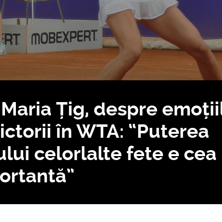
 Maria Țig, despre emoții
ictorii în WTA: “Puterea
ui celorlalte fete e cea
ortantă”