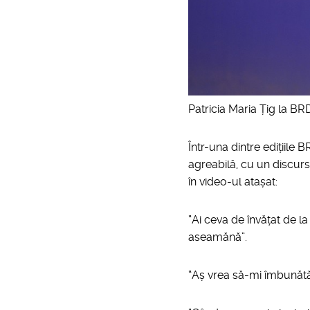
Patricia Maria Țig la BR
Într-una dintre edițiile
agreabilă, cu un discurs
în video-ul atașat:
“Ai ceva de învățat de l
aseamănă”.
“Aș vrea să-mi îmbunătăț