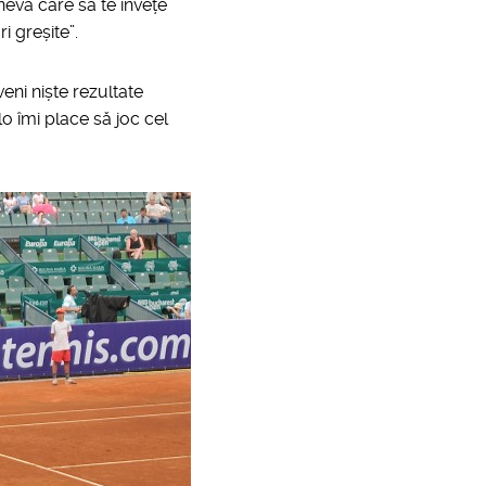
neva care să te învețe
i greșite”.
eni niște rezultate
lo îmi place să joc cel