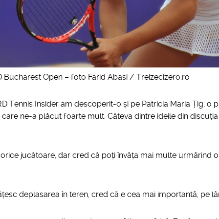
D Bucharest Open – foto Farid Abasi / Treizecizero.ro
 BRD Tennis Insider am descoperit-o și pe Patricia Maria Țig; o 
 care ne-a plăcut foarte mult. Câteva dintre ideile din discuți
a orice jucătoare, dar cred că poți învăța mai multe urmărind o
esc deplasarea în teren, cred că e cea mai importantă, pe lân